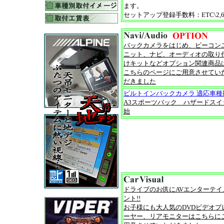
ます。
セットアップ登録手数料：ETC\2,625 
バックカメラをはじめ、ビーコン
ニット、ナビ、オーディオの取り
けキットなどオプション関連商品
こちらのページにご用意させてい
だきました
ビルトインバックカメラ 適応車種拡
A3スポーツバック ハザードス
始
ドライブのお供にAVエンターテイ
ント!!
お子様にも大人気のDVDビデオプ
ーヤー、リアモニターはこちらに