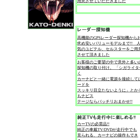
用意させていただきました
高機能のGPSレーダー探知機から
求め安いバリューモデルまで!! 
気のユピテル、セルスターをご用
させて頂きました
お客様のご要望の中で意外と多い
探知機の取り付け。 「シガライ
く
カーナビと一緒に電源を接続して
ードを
スッキリ目立たないように」とか
もナビス
テージならバッチリおまかせ!!
カーTVの必需品!!
純正の車戴TV/DVDが走行中でも
見られる、カーナビの操作もでき