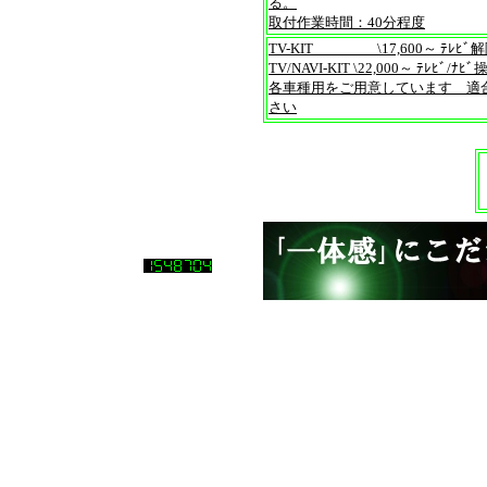
る。
取付作業時間：40分程度
TV-KIT________ \17,600～ ﾃﾚﾋ
TV/NAVI-KIT \22,000～ ﾃﾚﾋﾞ/
各車種用をご用意しています 適
さい